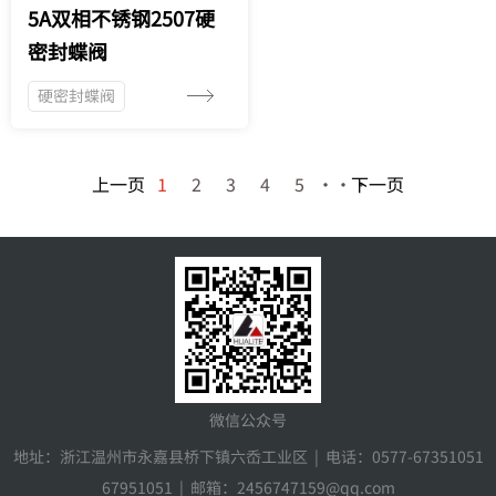
5A双相不锈钢2507硬
密封蝶阀
硬密封蝶阀
上一页
1
2
3
4
5
···
下一页
微信公众号
地址：浙江温州市永嘉县桥下镇六岙工业区 | 电话：0577-67351051
67951051 | 邮箱：2456747159@qq.com